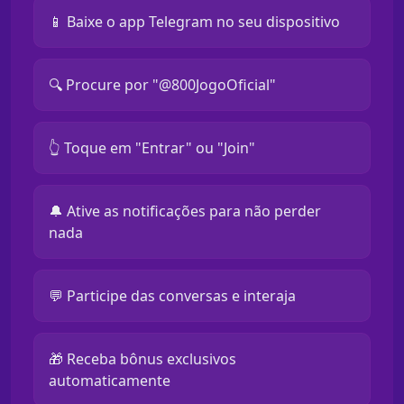
📱 Baixe o app Telegram no seu dispositivo
🔍 Procure por "@800JogoOficial"
👆 Toque em "Entrar" ou "Join"
🔔 Ative as notificações para não perder
nada
💬 Participe das conversas e interaja
🎁 Receba bônus exclusivos
automaticamente