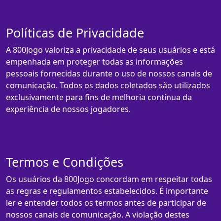
Políticas de Privacidade
A 800Jogo valoriza a privacidade de seus usuários e está
empenhada em proteger todas as informações
pessoais fornecidas durante o uso de nossos canais de
comunicação. Todos os dados coletados são utilizados
exclusivamente para fins de melhoria contínua da
experiência de nossos jogadores.
Termos e Condições
Os usuários da 800Jogo concordam em respeitar todas
as regras e regulamentos estabelecidos. É importante
ler e entender todos os termos antes de participar de
nossos canais de comunicação. A violação destes