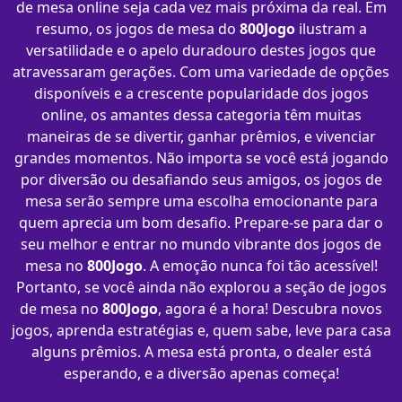
de mesa online seja cada vez mais próxima da real. Em
resumo, os jogos de mesa do
800Jogo
ilustram a
versatilidade e o apelo duradouro destes jogos que
atravessaram gerações. Com uma variedade de opções
disponíveis e a crescente popularidade dos jogos
online, os amantes dessa categoria têm muitas
maneiras de se divertir, ganhar prêmios, e vivenciar
grandes momentos. Não importa se você está jogando
por diversão ou desafiando seus amigos, os jogos de
mesa serão sempre uma escolha emocionante para
quem aprecia um bom desafio. Prepare-se para dar o
seu melhor e entrar no mundo vibrante dos jogos de
mesa no
800Jogo
. A emoção nunca foi tão acessível!
Portanto, se você ainda não explorou a seção de jogos
de mesa no
800Jogo
, agora é a hora! Descubra novos
jogos, aprenda estratégias e, quem sabe, leve para casa
alguns prêmios. A mesa está pronta, o dealer está
esperando, e a diversão apenas começa!