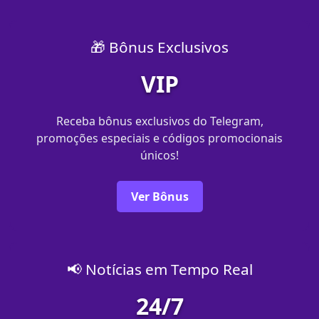
🎁 Bônus Exclusivos
VIP
Receba bônus exclusivos do Telegram,
promoções especiais e códigos promocionais
únicos!
Ver Bônus
📢 Notícias em Tempo Real
24/7