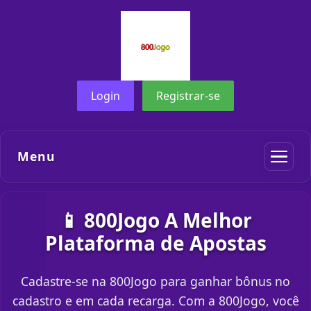
Login
Registrar-se
Menu
📱 800Jogo A Melhor
Plataforma de Apostas
Cadastre-se na 800Jogo para ganhar bônus no
cadastro e em cada recarga. Com a 800Jogo, você