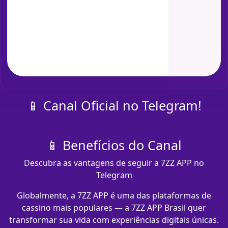
📱 Canal Oficial no Telegram!
📱 Benefícios do Canal
Descubra as vantagens de seguir a 7ZZ APP no
Telegram
Globalmente, a 7ZZ APP é uma das plataformas de
cassino mais populares — a 7ZZ APP Brasil quer
transformar sua vida com experiências digitais únicas.