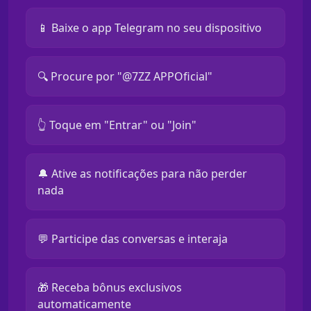
📱 Baixe o app Telegram no seu dispositivo
🔍 Procure por "@7ZZ APPOficial"
👆 Toque em "Entrar" ou "Join"
🔔 Ative as notificações para não perder
nada
💬 Participe das conversas e interaja
🎁 Receba bônus exclusivos
automaticamente