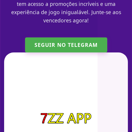
tem acesso a promoções incríveis e uma
experiência de jogo inigualável. Junte-se aos
vencedores agora!
SEGUIR NO TELEGRAM