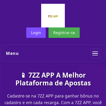
Login
Registrar-se
Menu
📱 7ZZ APP A Melhor
Plataforma de Apostas
Cadastre-se na 7ZZ APP para ganhar bônus no
cadastro e em cada recarga. Com a 7ZZ APP, você