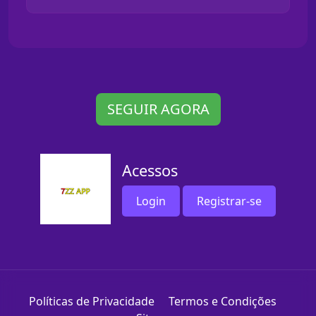
SEGUIR AGORA
Acessos
Login
Registrar-se
Políticas de Privacidade
Termos e Condições