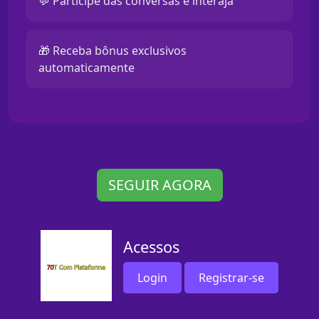
💬 Participe das conversas e interaja
🎁 Receba bônus exclusivos
automaticamente
SEGUIR AGORA
Acessos
Login
Registrar-se