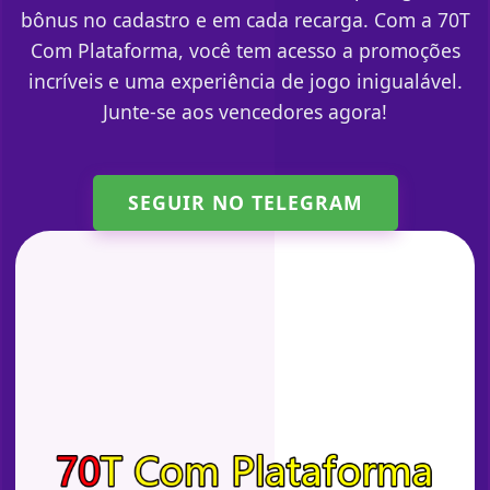
bônus no cadastro e em cada recarga. Com a 70T
Com Plataforma, você tem acesso a promoções
incríveis e uma experiência de jogo inigualável.
Junte-se aos vencedores agora!
SEGUIR NO TELEGRAM