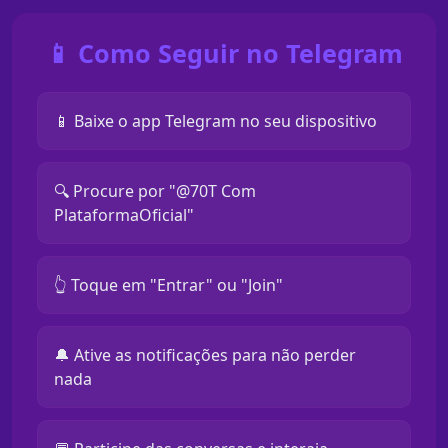
📱 Como Seguir no Telegram
📱 Baixe o app Telegram no seu dispositivo
🔍 Procure por "@70T Com
PlataformaOficial"
👆 Toque em "Entrar" ou "Join"
🔔 Ative as notificações para não perder
nada